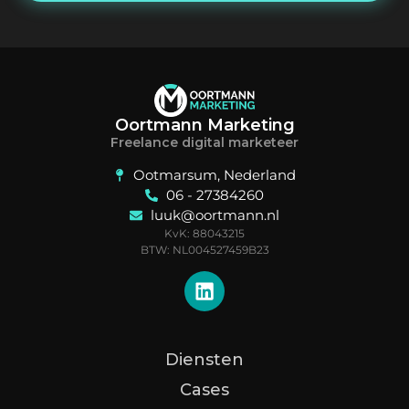
Oortmann Marketing
Freelance digital marketeer
Ootmarsum, Nederland
06 - 27384260
luuk@oortmann.nl
KvK: 88043215
BTW: NL004527459B23
Diensten
Cases