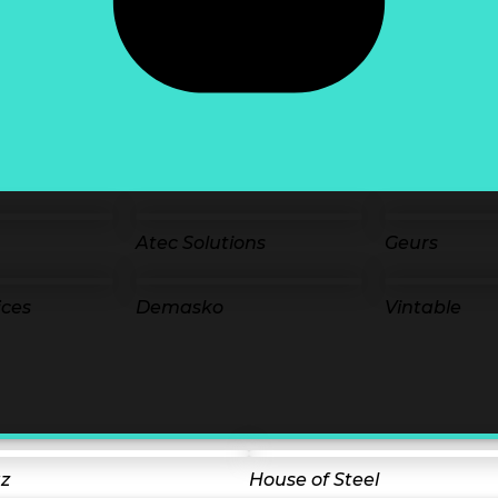
Atec Solutions
Geurs
ices
Demasko
Vintable
z
House of Steel