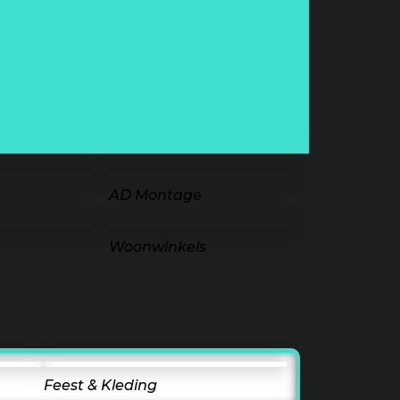
AD Montage
Woonwinkels
Feest & Kleding