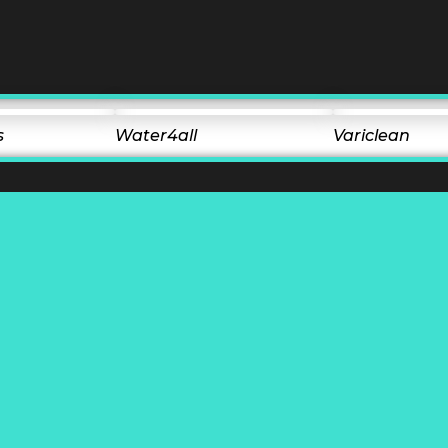
s
Water4all
Variclean