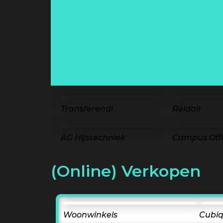
Transferendi
Reldair
AG Hijstechniek
Campus Off
(Online) Verkopen
Woonwinkels
Cubiq